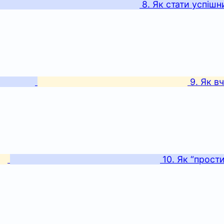
8. Як стати успішн
9. Як 
10. Як “прост