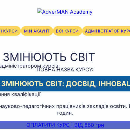
Ї КУРСИ
МІЙ АКАУНТ
ВСІ КУРСИ
АДМІНІСТРАТОР КУР
 ЗМІНЮЮТЬ СВІТ
адміністратором курсів.
ПОВНА НАЗВА КУРСУ:
 ЗМІНЮЮТЬ СВІТ: ДОСВІД, ІННОВАЦІ
 науково-педагогічних працівників закладів освіти.
годин.
ОПЛАТИТИ КУРС | ВІД 860 грн