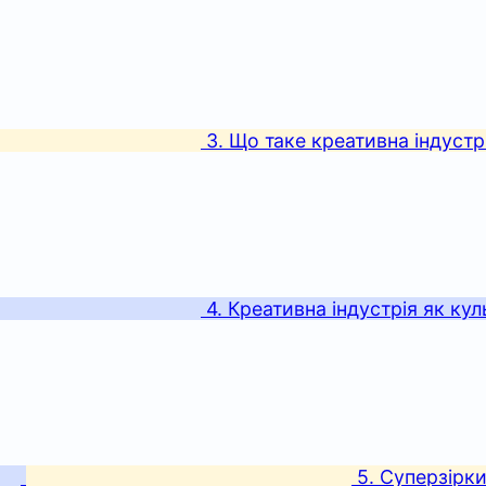
3. Що таке креативна індустрія
4. Креативна індустрія як ку
5. Суперзірки