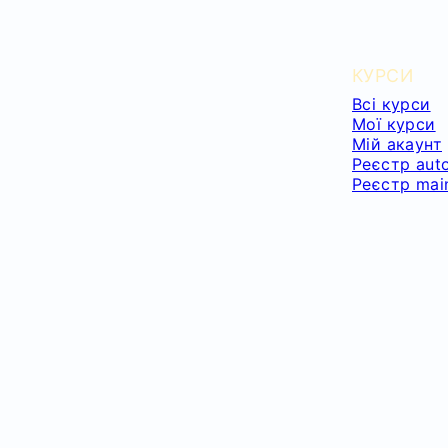
КУРСИ
Всі курси
Мої курси
Мій акаунт
Реєстр aut
Реєстр mai