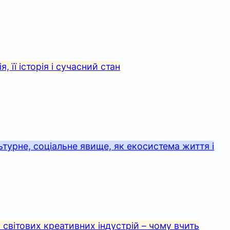
, її історія і сучасний стан
льтурне, соціальне явище, як екосистема життя і
 світових креативних індустрій – чому вчить