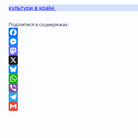
культури в країні
Поділитися в соцмережах:
Facebook
Messenger
Mastodon
X
Bluesky
WhatsApp
Viber
Telegram
Gmail