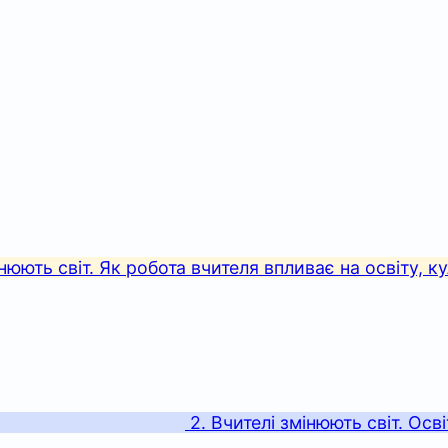
інюють світ. Як робота вчителя впливає на освіту, 
2. Вчителі змінюють світ. Осві