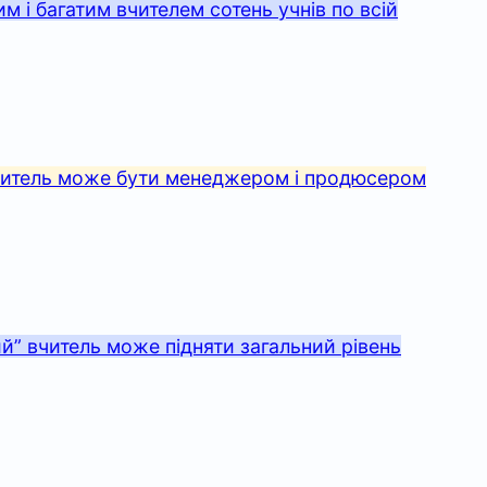
им і багатим вчителем сотень учнів по всій
вчитель може бути менеджером і продюсером
ий” вчитель може підняти загальний рівень