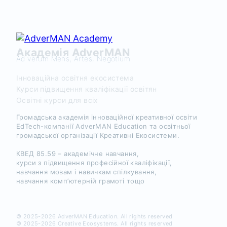
Академія AdverMAN
Ad verum Mens, Artes, Negotium
Інноваційна освітня екосистема
Курси підвищення кваліфікації освітян
Освітні курси для всіх
Громадська академія інноваційної креативної освіти
EdTech-компанії AdverMAN Education та освітньої
громадської організації Креативні Екосистеми.
КВЕД 85.59 – академічне навчання,
курси з підвищення професійної кваліфікації,
навчання мовам і навичкам спілкування,
навчання комп’ютерній грамоті тощо
© 2025-2026 AdverMAN Education. All rights reserved
© 2025-2026 Creative Ecosystems. All rights reserved