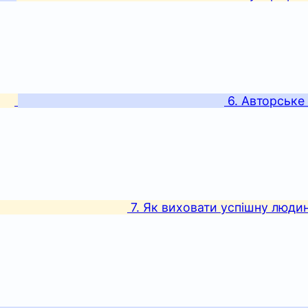
6. Авторське
7. Як виховати успішну людин