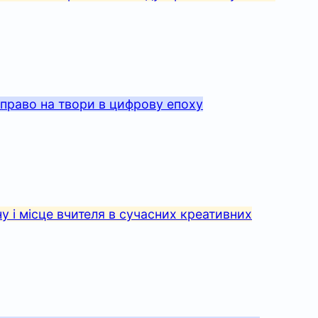
 право на твори в цифрову епоху
у і місце вчителя в сучасних креативних