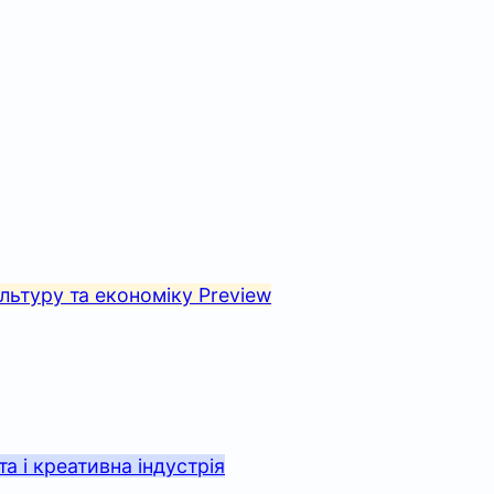
культуру та економіку
Preview
та і креативна індустрія