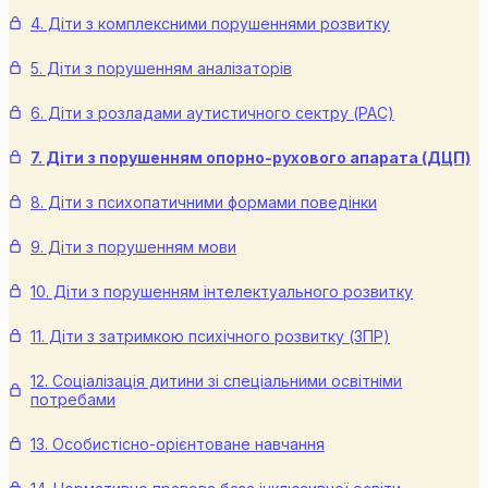
4. Діти з комплексними порушеннями розвитку
5. Діти з порушенням аналізаторів
6. Діти з розладами аутистичного сектру (РАС)
7. Діти з порушенням опорно-рухового апарата (ДЦП)
8. Діти з психопатичними формами поведінки
9. Діти з порушенням мови
10. Діти з порушенням інтелектуального розвитку
11. Діти з затримкою психічного розвитку (ЗПР)
12. Соціалізація дитини зі спеціальними освітніми
потребами
13. Особистісно-орієнтоване навчання