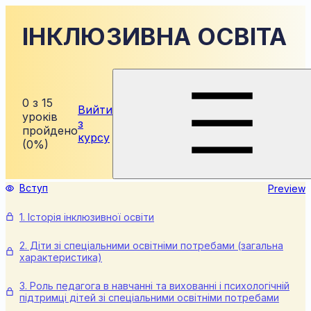
ІНКЛЮЗИВНА ОСВІТА
0 з 15
Вийти
уроків
з
пройдено
курсу
(0%)
Вступ
Preview
1. Історія інклюзивної освіти
2. Діти зі спеціальними освітніми потребами (загальна
характеристика)
3. Роль педагога в навчанні та вихованні і психологічній
підтримці дітей зі спеціальними освітніми потребами