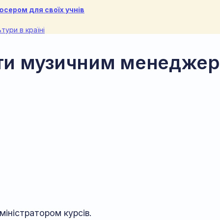
сером для своїх учнів
тури в країні
ути музичним менедже
іністратором курсів.