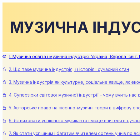
МУЗИЧНА ІНДУС
1. Музична освіта і музична індустрія: Україна, Європа, світ.
2. Що таке музична індустрія, її історія і сучасний стан
3. Музична індустрія як культурне, соціальне явище, як ек
4. Суперзірки світової музичної індустрії – чому вчить нас ї
5. Авторське право на пісенно-музичні твори в цифрову еп
6. Як виховати успішного музиканта і місце вчителя в сучасн
7. Як стати успішним і багатим вчителем сотень учнів по всі