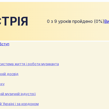
ТРІЯ
0 з 9 уроків пройдено (0%)
Ви
 Вступ
осистема життя і роботи музиканта
хній досвід
оху
ій музичній індустрії
й Україні і за кордоном